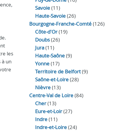
gence,
Savoie
(11)
Haute-Savoie
(26)
Bourgogne-Franche-Comté
(126)
Côte-d'Or
(19)
de.
Doubs
(26)
ont
Jura
(11)
re les
Haute‑Saône
(9)
s à un
Yonne
(17)
votre
Territoire de Belfort
(9)
Saône-et-Loire
(28)
Nièvre
(13)
Centre-Val de Loire
(84)
Cher
(13)
Eure‑et‑Loir
(27)
Indre
(11)
Indre‑et‑Loire
(24)