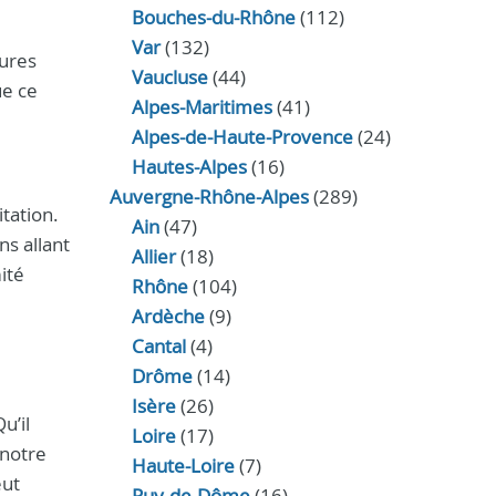
Bouches-du-Rhône
(112)
Var
(132)
tures
Vaucluse
(44)
ue ce
Alpes-Maritimes
(41)
Alpes-de-Haute-Provence
(24)
Hautes-Alpes
(16)
Auvergne-Rhône-Alpes
(289)
tation.
Ain
(47)
ns allant
Allier
(18)
ité
Rhône
(104)
Ardèche
(9)
Cantal
(4)
Drôme
(14)
Isère
(26)
u’il
Loire
(17)
 notre
Haute-Loire
(7)
ut
Puy-de-Dôme
(16)