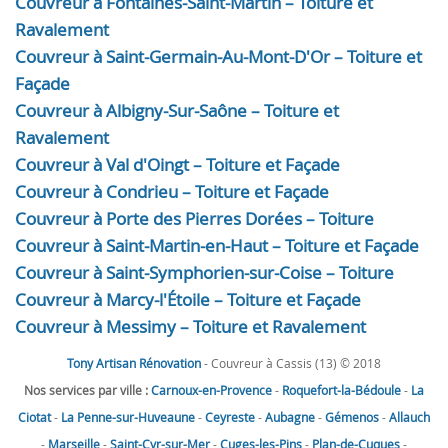
Couvreur à Fontaines-Saint-Martin – Toiture et
Ravalement
Couvreur à Saint-Germain-Au-Mont-D'Or – Toiture et
Façade
Couvreur à Albigny-Sur-Saône – Toiture et
Ravalement
Couvreur à Val d'Oingt – Toiture et Façade
Couvreur à Condrieu – Toiture et Façade
Couvreur à Porte des Pierres Dorées – Toiture
Couvreur à Saint-Martin-en-Haut – Toiture et Façade
Couvreur à Saint-Symphorien-sur-Coise – Toiture
Couvreur à Marcy-l'Étoile – Toiture et Façade
Couvreur à Messimy – Toiture et Ravalement
Tony Artisan Rénovation
- Couvreur à Cassis (13) © 2018
Nos services par ville :
Carnoux-en-Provence
-
Roquefort-la-Bédoule
-
La
Ciotat
-
La Penne-sur-Huveaune
-
Ceyreste
-
Aubagne
-
Gémenos
-
Allauch
-
Marseille
-
Saint-Cyr-sur-Mer
-
Cuges-les-Pins
-
Plan-de-Cuques
-