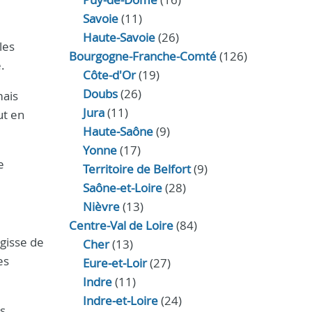
Savoie
(11)
Haute-Savoie
(26)
les
Bourgogne-Franche-Comté
(126)
.
Côte-d'Or
(19)
Doubs
(26)
mais
Jura
(11)
ut en
Haute‑Saône
(9)
Yonne
(17)
e
Territoire de Belfort
(9)
Saône-et-Loire
(28)
Nièvre
(13)
Centre-Val de Loire
(84)
agisse de
Cher
(13)
es
Eure‑et‑Loir
(27)
Indre
(11)
Indre‑et‑Loire
(24)
s