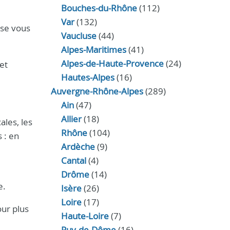
Bouches-du-Rhône
(112)
Var
(132)
ise vous
Vaucluse
(44)
Alpes-Maritimes
(41)
Alpes-de-Haute-Provence
(24)
et
Hautes-Alpes
(16)
Auvergne-Rhône-Alpes
(289)
Ain
(47)
Allier
(18)
ales, les
Rhône
(104)
 : en
Ardèche
(9)
Cantal
(4)
Drôme
(14)
e.
Isère
(26)
Loire
(17)
our plus
Haute-Loire
(7)
Puy-de-Dôme
(16)