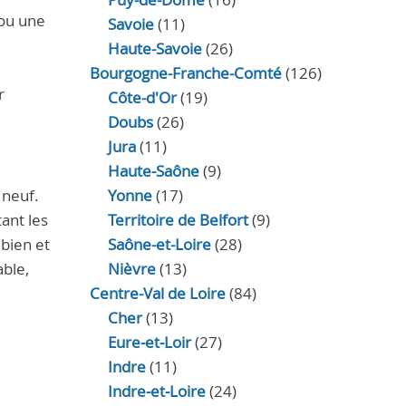
 ou une
Savoie
(11)
Haute-Savoie
(26)
Bourgogne-Franche-Comté
(126)
r
Côte-d'Or
(19)
Doubs
(26)
Jura
(11)
Haute‑Saône
(9)
 neuf.
Yonne
(17)
tant les
Territoire de Belfort
(9)
 bien et
Saône-et-Loire
(28)
able,
Nièvre
(13)
Centre-Val de Loire
(84)
Cher
(13)
Eure‑et‑Loir
(27)
Indre
(11)
Indre‑et‑Loire
(24)