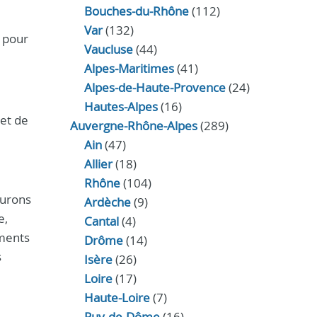
Bouches-du-Rhône
(112)
Var
(132)
l pour
Vaucluse
(44)
Alpes-Maritimes
(41)
Alpes-de-Haute-Provence
(24)
Hautes-Alpes
(16)
 et de
Auvergne-Rhône-Alpes
(289)
Ain
(47)
Allier
(18)
Rhône
(104)
surons
Ardèche
(9)
e,
Cantal
(4)
iments
Drôme
(14)
s
Isère
(26)
Loire
(17)
Haute-Loire
(7)
Puy-de-Dôme
(16)