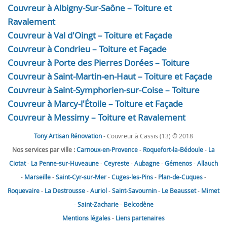
Couvreur à Albigny-Sur-Saône – Toiture et
Ravalement
Couvreur à Val d'Oingt – Toiture et Façade
Couvreur à Condrieu – Toiture et Façade
Couvreur à Porte des Pierres Dorées – Toiture
Couvreur à Saint-Martin-en-Haut – Toiture et Façade
Couvreur à Saint-Symphorien-sur-Coise – Toiture
Couvreur à Marcy-l'Étoile – Toiture et Façade
Couvreur à Messimy – Toiture et Ravalement
Tony Artisan Rénovation
- Couvreur à Cassis (13) © 2018
Nos services par ville :
Carnoux-en-Provence
-
Roquefort-la-Bédoule
-
La
Ciotat
-
La Penne-sur-Huveaune
-
Ceyreste
-
Aubagne
-
Gémenos
-
Allauch
-
Marseille
-
Saint-Cyr-sur-Mer
-
Cuges-les-Pins
-
Plan-de-Cuques
-
Roquevaire
-
La Destrousse
-
Auriol
-
Saint-Savournin
-
Le Beausset
-
Mimet
-
Saint-Zacharie
-
Belcodène
Mentions légales
-
Liens partenaires