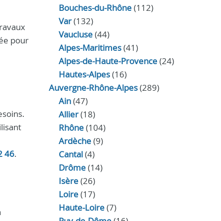
Bouches-du-Rhône
(112)
Var
(132)
travaux
Vaucluse
(44)
sée pour
Alpes-Maritimes
(41)
Alpes-de-Haute-Provence
(24)
Hautes-Alpes
(16)
Auvergne-Rhône-Alpes
(289)
Ain
(47)
esoins.
Allier
(18)
lisant
Rhône
(104)
Ardèche
(9)
2 46
.
Cantal
(4)
Drôme
(14)
Isère
(26)
Loire
(17)
Haute-Loire
(7)
n
Puy-de-Dôme
(16)