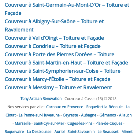
Couvreur à Saint-Germain-Au-Mont-D'Or – Toiture et
Façade
Couvreur à Albigny-Sur-Saône – Toiture et
Ravalement
Couvreur à Val d'Oingt – Toiture et Façade
Couvreur à Condrieu – Toiture et Façade
Couvreur à Porte des Pierres Dorées – Toiture
Couvreur à Saint-Martin-en-Haut – Toiture et Façade
Couvreur à Saint-Symphorien-sur-Coise – Toiture
Couvreur à Marcy-l'Étoile – Toiture et Façade
Couvreur à Messimy – Toiture et Ravalement
Tony Artisan Rénovation
- Couvreur à Cassis (13) © 2018
Nos services par ville :
Carnoux-en-Provence
-
Roquefort-la-Bédoule
-
La
Ciotat
-
La Penne-sur-Huveaune
-
Ceyreste
-
Aubagne
-
Gémenos
-
Allauch
-
Marseille
-
Saint-Cyr-sur-Mer
-
Cuges-les-Pins
-
Plan-de-Cuques
-
Roquevaire
-
La Destrousse
-
Auriol
-
Saint-Savournin
-
Le Beausset
-
Mimet