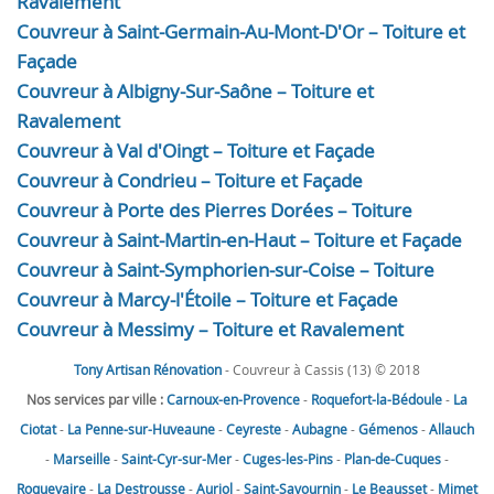
Ravalement
Couvreur à Saint-Germain-Au-Mont-D'Or – Toiture et
Façade
Couvreur à Albigny-Sur-Saône – Toiture et
Ravalement
Couvreur à Val d'Oingt – Toiture et Façade
Couvreur à Condrieu – Toiture et Façade
Couvreur à Porte des Pierres Dorées – Toiture
Couvreur à Saint-Martin-en-Haut – Toiture et Façade
Couvreur à Saint-Symphorien-sur-Coise – Toiture
Couvreur à Marcy-l'Étoile – Toiture et Façade
Couvreur à Messimy – Toiture et Ravalement
Tony Artisan Rénovation
- Couvreur à Cassis (13) © 2018
Nos services par ville :
Carnoux-en-Provence
-
Roquefort-la-Bédoule
-
La
Ciotat
-
La Penne-sur-Huveaune
-
Ceyreste
-
Aubagne
-
Gémenos
-
Allauch
-
Marseille
-
Saint-Cyr-sur-Mer
-
Cuges-les-Pins
-
Plan-de-Cuques
-
Roquevaire
-
La Destrousse
-
Auriol
-
Saint-Savournin
-
Le Beausset
-
Mimet