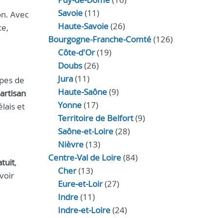
Savoie
(11)
on. Avec
Haute-Savoie
(26)
ce,
Bourgogne-Franche-Comté
(126)
Côte-d'Or
(19)
Doubs
(26)
Jura
(11)
ypes de
Haute‑Saône
(9)
artisan
Yonne
(17)
lais et
Territoire de Belfort
(9)
Saône-et-Loire
(28)
Nièvre
(13)
Centre-Val de Loire
(84)
atuit
,
Cher
(13)
voir
Eure‑et‑Loir
(27)
Indre
(11)
Indre‑et‑Loire
(24)