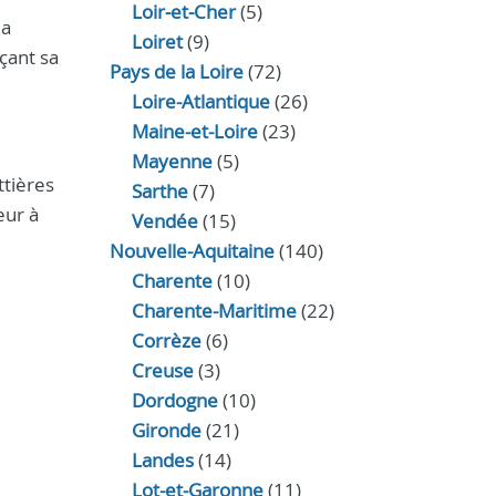
Loir‑et‑Cher
(5)
la
Loiret
(9)
çant sa
Pays de la Loire
(72)
Loire-Atlantique
(26)
Maine-et-Loire
(23)
Mayenne
(5)
ttières
Sarthe
(7)
eur à
Vendée
(15)
Nouvelle-Aquitaine
(140)
Charente
(10)
Charente-Maritime
(22)
Corrèze
(6)
Creuse
(3)
Dordogne
(10)
Gironde
(21)
Landes
(14)
Lot-et-Garonne
(11)