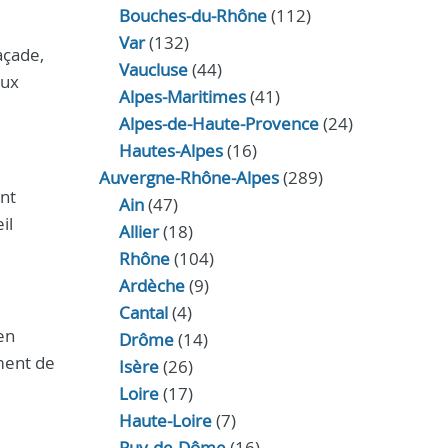
Bouches-du-Rhône
(112)
Var
(132)
açade,
Vaucluse
(44)
aux
Alpes-Maritimes
(41)
Alpes-de-Haute-Provence
(24)
Hautes-Alpes
(16)
Auvergne-Rhône-Alpes
(289)
ent
Ain
(47)
il
Allier
(18)
Rhône
(104)
Ardèche
(9)
Cantal
(4)
en
Drôme
(14)
ment de
Isère
(26)
Loire
(17)
Haute-Loire
(7)
Puy-de-Dôme
(16)