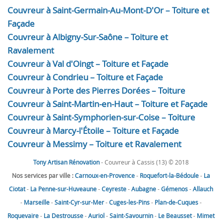
Couvreur à Saint-Germain-Au-Mont-D'Or – Toiture et
Façade
Couvreur à Albigny-Sur-Saône – Toiture et
Ravalement
Couvreur à Val d'Oingt – Toiture et Façade
Couvreur à Condrieu – Toiture et Façade
Couvreur à Porte des Pierres Dorées – Toiture
Couvreur à Saint-Martin-en-Haut – Toiture et Façade
Couvreur à Saint-Symphorien-sur-Coise – Toiture
Couvreur à Marcy-l'Étoile – Toiture et Façade
Couvreur à Messimy – Toiture et Ravalement
Tony Artisan Rénovation
- Couvreur à Cassis (13) © 2018
Nos services par ville :
Carnoux-en-Provence
-
Roquefort-la-Bédoule
-
La
Ciotat
-
La Penne-sur-Huveaune
-
Ceyreste
-
Aubagne
-
Gémenos
-
Allauch
-
Marseille
-
Saint-Cyr-sur-Mer
-
Cuges-les-Pins
-
Plan-de-Cuques
-
Roquevaire
-
La Destrousse
-
Auriol
-
Saint-Savournin
-
Le Beausset
-
Mimet