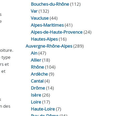
Bouches-du-Rhône
(112)
Var
(132)
s
Vaucluse
(44)
e
Alpes-Maritimes
(41)
Alpes-de-Haute-Provence
(24)
Hautes-Alpes
(16)
Auvergne-Rhône-Alpes
(289)
oiture.
Ain
(47)
e type
Allier
(18)
rs et
Rhône
(104)
 et
Ardèche
(9)
Cantal
(4)
Drôme
(14)
Isère
(26)
s
Loire
(17)
en des
Haute-Loire
(7)
Puy-de-Dôme
(16)