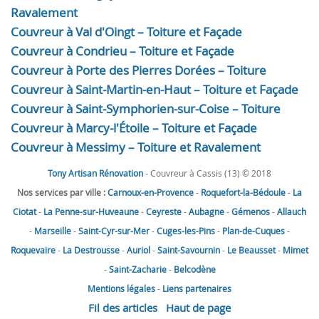
Ravalement
Couvreur à Val d'Oingt – Toiture et Façade
Couvreur à Condrieu – Toiture et Façade
Couvreur à Porte des Pierres Dorées – Toiture
Couvreur à Saint-Martin-en-Haut – Toiture et Façade
Couvreur à Saint-Symphorien-sur-Coise – Toiture
Couvreur à Marcy-l'Étoile – Toiture et Façade
Couvreur à Messimy – Toiture et Ravalement
Tony Artisan Rénovation
- Couvreur à Cassis (13) © 2018
Nos services par ville :
Carnoux-en-Provence
-
Roquefort-la-Bédoule
-
La
Ciotat
-
La Penne-sur-Huveaune
-
Ceyreste
-
Aubagne
-
Gémenos
-
Allauch
-
Marseille
-
Saint-Cyr-sur-Mer
-
Cuges-les-Pins
-
Plan-de-Cuques
-
Roquevaire
-
La Destrousse
-
Auriol
-
Saint-Savournin
-
Le Beausset
-
Mimet
-
Saint-Zacharie
-
Belcodène
Mentions légales
-
Liens partenaires
Fil des articles
Haut de page