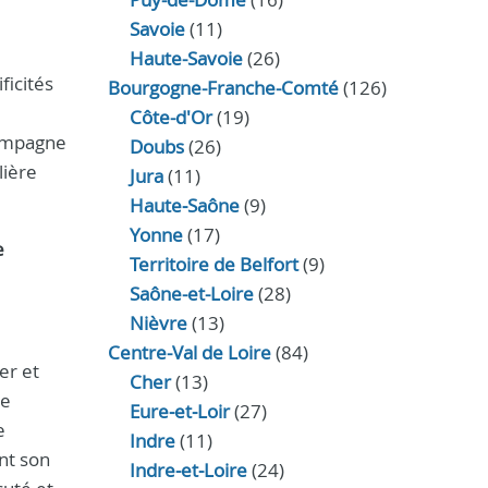
Savoie
(11)
Haute-Savoie
(26)
ficités
Bourgogne-Franche-Comté
(126)
Côte-d'Or
(19)
compagne
Doubs
(26)
lière
Jura
(11)
Haute‑Saône
(9)
Yonne
(17)
e
Territoire de Belfort
(9)
Saône-et-Loire
(28)
Nièvre
(13)
Centre-Val de Loire
(84)
er et
Cher
(13)
de
Eure‑et‑Loir
(27)
e
Indre
(11)
ant son
Indre‑et‑Loire
(24)