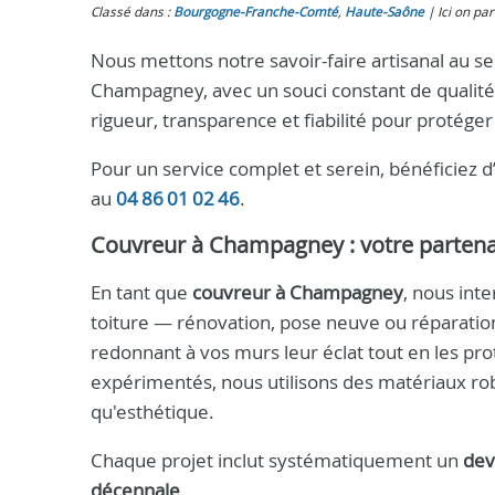
Classé dans :
Bourgogne-Franche-Comté
,
Haute‑Saône
Ici on par
Nous mettons notre savoir-faire artisanal au s
Champagney, avec un souci constant de qualité,
rigueur, transparence et fiabilité pour protéger
Pour un service complet et serein, bénéficiez 
au
04 86 01 02 46
.
Couvreur à Champagney
: votre partena
En tant que
couvreur à Champagney
, nous int
toiture — rénovation, pose neuve ou réparatio
redonnant à vos murs leur éclat tout en les pr
expérimentés, nous utilisons des matériaux robu
qu'esthétique.
Chaque projet inclut systématiquement un
dev
décennale
.