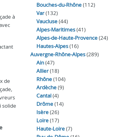
Bouches-du-Rhône
(112)
Var
(132)
açade à
Vaucluse
(44)
 avec
Alpes-Maritimes
(41)
Alpes-de-Haute-Provence
(24)
Hautes-Alpes
(16)
actant
Auvergne-Rhône-Alpes
(289)
Ain
(47)
Allier
(18)
Rhône
(104)
ux de
Ardèche
(9)
çade,
Cantal
(4)
uvreurs
Drôme
(14)
 solide
Isère
(26)
Loire
(17)
e
Haute-Loire
(7)
Puy-de-Dôme
(16)