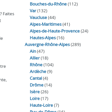
Bouches-du-Rhône
(112)
Var
(132)
? Faites
Vaucluse
(44)
t
Alpes-Maritimes
(41)
Alpes-de-Haute-Provence
(24)
Hautes-Alpes
(16)
le
Auvergne-Rhône-Alpes
(289)
Ain
(47)
Allier
(18)
Rhône
(104)
otre
Ardèche
(9)
Cantal
(4)
nte,
Drôme
(14)
Isère
(26)
Loire
(17)
Haute-Loire
(7)
Puy-de-Dôme
(16)