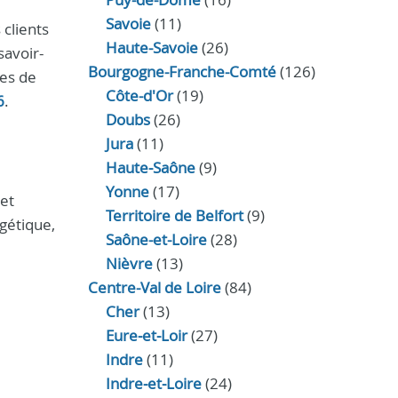
Savoie
(11)
 clients
Haute-Savoie
(26)
savoir-
Bourgogne-Franche-Comté
(126)
res de
Côte-d'Or
(19)
6
.
Doubs
(26)
Jura
(11)
Haute‑Saône
(9)
Yonne
(17)
 et
Territoire de Belfort
(9)
gétique,
Saône-et-Loire
(28)
Nièvre
(13)
Centre-Val de Loire
(84)
Cher
(13)
Eure‑et‑Loir
(27)
Indre
(11)
Indre‑et‑Loire
(24)