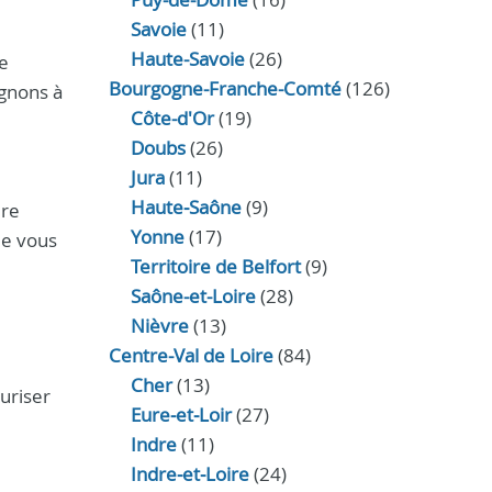
Savoie
(11)
Haute-Savoie
(26)
e
Bourgogne-Franche-Comté
(126)
agnons à
Côte-d'Or
(19)
Doubs
(26)
Jura
(11)
Haute‑Saône
(9)
ure
Yonne
(17)
ue vous
Territoire de Belfort
(9)
Saône-et-Loire
(28)
Nièvre
(13)
Centre-Val de Loire
(84)
Cher
(13)
curiser
Eure‑et‑Loir
(27)
Indre
(11)
Indre‑et‑Loire
(24)