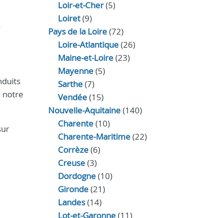
Loir‑et‑Cher
(5)
Loiret
(9)
s
Pays de la Loire
(72)
Loire-Atlantique
(26)
Maine-et-Loire
(23)
Mayenne
(5)
nduits
Sarthe
(7)
à notre
Vendée
(15)
Nouvelle-Aquitaine
(140)
Charente
(10)
sur
Charente-Maritime
(22)
Corrèze
(6)
Creuse
(3)
Dordogne
(10)
Gironde
(21)
Landes
(14)
Lot-et-Garonne
(11)