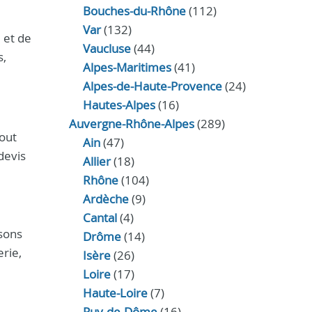
Bouches-du-Rhône
(112)
Var
(132)
 et de
Vaucluse
(44)
s,
Alpes-Maritimes
(41)
Alpes-de-Haute-Provence
(24)
Hautes-Alpes
(16)
Auvergne-Rhône-Alpes
(289)
tout
Ain
(47)
devis
Allier
(18)
Rhône
(104)
Ardèche
(9)
Cantal
(4)
isons
Drôme
(14)
rie,
Isère
(26)
Loire
(17)
Haute-Loire
(7)
Puy-de-Dôme
(16)