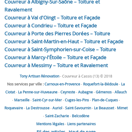
Couvreur à Albigny-Sur-Saône – Toiture et
Ravalement
Couvreur à Val d'Oingt – Toiture et Façade
Couvreur à Condrieu – Toiture et Façade
Couvreur à Porte des Pierres Dorées – Toiture
Couvreur à Saint-Martin-en-Haut – Toiture et Façade
Couvreur à Saint-Symphorien-sur-Coise – Toiture
Couvreur à Marcy-l'Étoile – Toiture et Façade
Couvreur à Messimy – Toiture et Ravalement
Tony Artisan Rénovation
- Couvreur à Cassis (13) © 2018
Nos services par ville :
Carnoux-en-Provence
-
Roquefort-la-Bédoule
-
La
Ciotat
-
La Penne-sur-Huveaune
-
Ceyreste
-
Aubagne
-
Gémenos
-
Allauch
-
Marseille
-
Saint-Cyr-sur-Mer
-
Cuges-les-Pins
-
Plan-de-Cuques
-
Roquevaire
-
La Destrousse
-
Auriol
-
Saint-Savournin
-
Le Beausset
-
Mimet
-
Saint-Zacharie
-
Belcodène
Mentions légales
-
Liens partenaires
Fil des articles
Haut de page