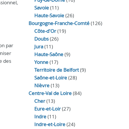
ssionnel,
Savoie
(11)
Haute-Savoie
(26)
Bourgogne-Franche-Comté
(126)
Côte-d'Or
(19)
Doubs
(26)
son par
Jura
(11)
imiser
Haute‑Saône
(9)
e des
Yonne
(17)
Territoire de Belfort
(9)
Saône-et-Loire
(28)
Nièvre
(13)
Centre-Val de Loire
(84)
Cher
(13)
Eure‑et‑Loir
(27)
Indre
(11)
Indre‑et‑Loire
(24)