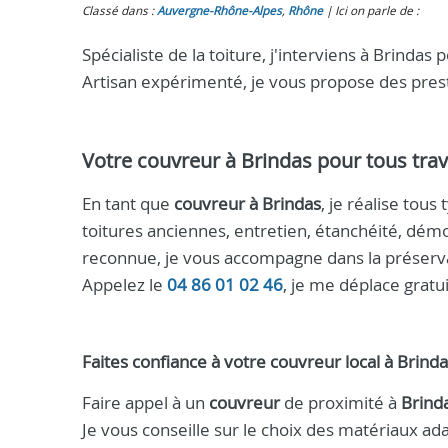
Classé dans :
Auvergne-Rhône-Alpes
,
Rhône
Ici on parle de :
Spécialiste de la toiture, j'interviens à Brinda
Artisan expérimenté, je vous propose des presta
Votre
couvreur à Brindas
pour tous trav
En tant que
couvreur à Brindas
, je réalise tou
toitures anciennes, entretien, étanchéité, dém
reconnue, je vous accompagne dans la préservati
Appelez le
04 86 01 02 46
, je me déplace grat
Faites confiance à votre
couvreur
local à
Brinda
Faire appel à un
couvreur
de proximité à
Brind
Je vous conseille sur le choix des matériaux ada