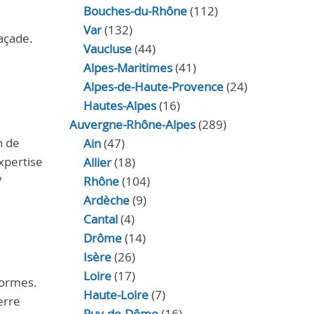
Bouches-du-Rhône
(112)
Var
(132)
façade.
Vaucluse
(44)
Alpes-Maritimes
(41)
Alpes-de-Haute-Provence
(24)
Hautes-Alpes
(16)
Auvergne-Rhône-Alpes
(289)
n de
Ain
(47)
xpertise
Allier
(18)
?
Rhône
(104)
Ardèche
(9)
Cantal
(4)
Drôme
(14)
Isère
(26)
Loire
(17)
 normes.
Haute-Loire
(7)
erre
Puy-de-Dôme
(16)