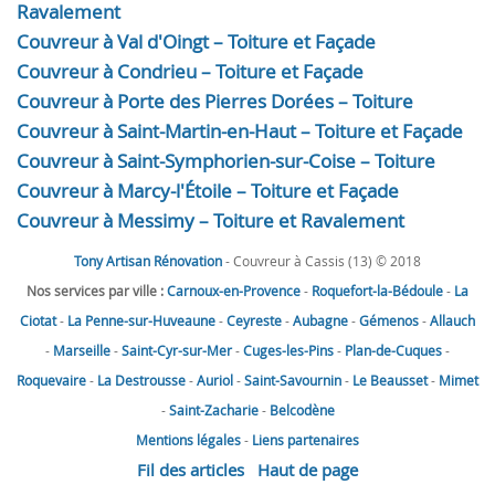
Ravalement
Couvreur à Val d'Oingt – Toiture et Façade
Couvreur à Condrieu – Toiture et Façade
Couvreur à Porte des Pierres Dorées – Toiture
Couvreur à Saint-Martin-en-Haut – Toiture et Façade
Couvreur à Saint-Symphorien-sur-Coise – Toiture
Couvreur à Marcy-l'Étoile – Toiture et Façade
Couvreur à Messimy – Toiture et Ravalement
Tony Artisan Rénovation
- Couvreur à Cassis (13) © 2018
Nos services par ville :
Carnoux-en-Provence
-
Roquefort-la-Bédoule
-
La
Ciotat
-
La Penne-sur-Huveaune
-
Ceyreste
-
Aubagne
-
Gémenos
-
Allauch
-
Marseille
-
Saint-Cyr-sur-Mer
-
Cuges-les-Pins
-
Plan-de-Cuques
-
Roquevaire
-
La Destrousse
-
Auriol
-
Saint-Savournin
-
Le Beausset
-
Mimet
-
Saint-Zacharie
-
Belcodène
Mentions légales
-
Liens partenaires
Fil des articles
Haut de page