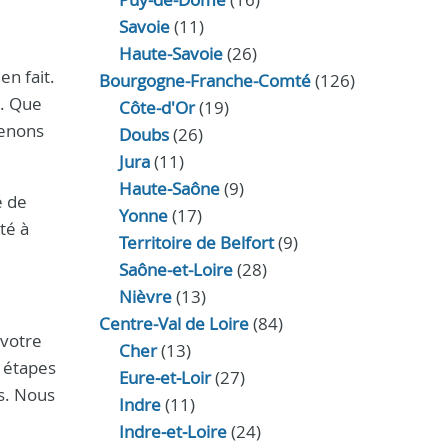
Savoie
(11)
Haute-Savoie
(26)
en fait.
Bourgogne-Franche-Comté
(126)
e. Que
Côte-d'Or
(19)
venons
Doubs
(26)
Jura
(11)
Haute‑Saône
(9)
é de
Yonne
(17)
té à
Territoire de Belfort
(9)
Saône-et-Loire
(28)
Nièvre
(13)
Centre-Val de Loire
(84)
 votre
Cher
(13)
s étapes
Eure‑et‑Loir
(27)
es. Nous
Indre
(11)
Indre‑et‑Loire
(24)