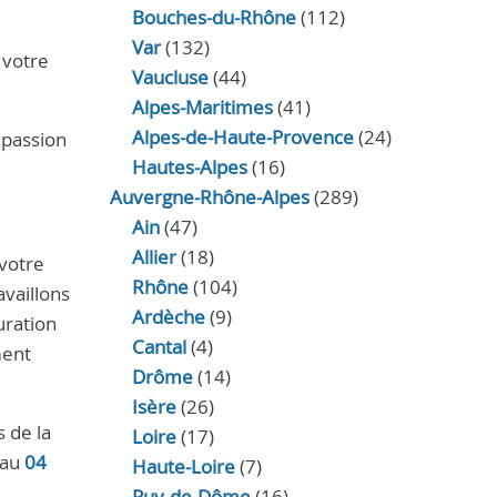
Bouches-du-Rhône
(112)
Var
(132)
 votre
Vaucluse
(44)
Alpes-Maritimes
(41)
Alpes-de-Haute-Provence
(24)
 passion
Hautes-Alpes
(16)
Auvergne-Rhône-Alpes
(289)
Ain
(47)
Allier
(18)
votre
Rhône
(104)
availlons
Ardèche
(9)
uration
Cantal
(4)
ment
Drôme
(14)
Isère
(26)
s de la
Loire
(17)
 au
04
Haute-Loire
(7)
Puy-de-Dôme
(16)