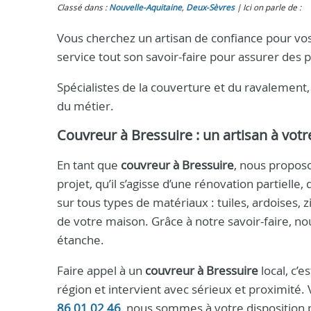
Classé dans :
Nouvelle-Aquitaine
,
Deux-Sèvres
Ici on parle de :
Vous cherchez un artisan de confiance pour vos
service tout son savoir-faire pour assurer des p
Spécialistes de la couverture et du ravalement,
du métier.
Couvreur à Bressuire : un artisan à vot
En tant que
couvreur à Bressuire
, nous propos
projet, qu’il s’agisse d’une rénovation partiell
sur tous types de matériaux : tuiles, ardoises, z
de votre maison. Grâce à notre savoir-faire, no
étanche.
Faire appel à un
couvreur à Bressuire
local, c’e
région et intervient avec sérieux et proximité
86 01 02 46
, nous sommes à votre disposition 