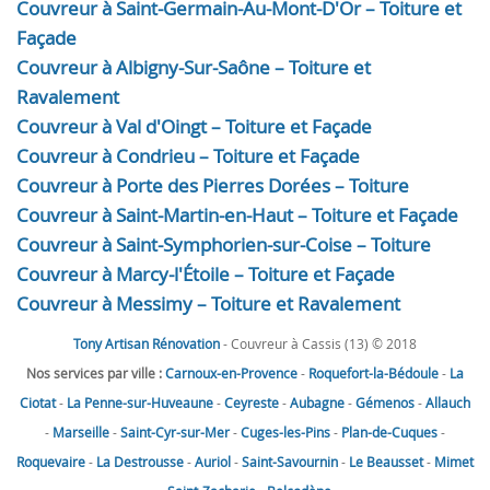
Couvreur à Saint-Germain-Au-Mont-D'Or – Toiture et
Façade
Couvreur à Albigny-Sur-Saône – Toiture et
Ravalement
Couvreur à Val d'Oingt – Toiture et Façade
Couvreur à Condrieu – Toiture et Façade
Couvreur à Porte des Pierres Dorées – Toiture
Couvreur à Saint-Martin-en-Haut – Toiture et Façade
Couvreur à Saint-Symphorien-sur-Coise – Toiture
Couvreur à Marcy-l'Étoile – Toiture et Façade
Couvreur à Messimy – Toiture et Ravalement
Tony Artisan Rénovation
- Couvreur à Cassis (13) © 2018
Nos services par ville :
Carnoux-en-Provence
-
Roquefort-la-Bédoule
-
La
Ciotat
-
La Penne-sur-Huveaune
-
Ceyreste
-
Aubagne
-
Gémenos
-
Allauch
-
Marseille
-
Saint-Cyr-sur-Mer
-
Cuges-les-Pins
-
Plan-de-Cuques
-
Roquevaire
-
La Destrousse
-
Auriol
-
Saint-Savournin
-
Le Beausset
-
Mimet