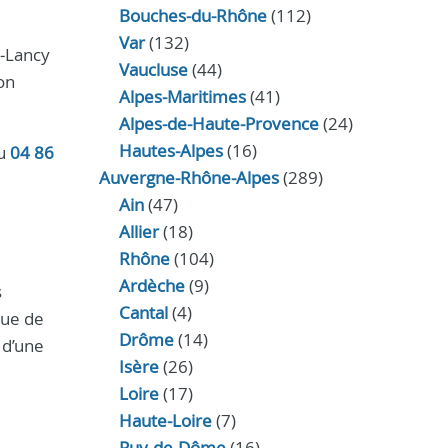
Bouches-du-Rhône
(112)
Var
(132)
n‑Lancy
Vaucluse
(44)
on
Alpes-Maritimes
(41)
Alpes-de-Haute-Provence
(24)
Hautes-Alpes
(16)
au
04 86
Auvergne-Rhône-Alpes
(289)
Ain
(47)
Allier
(18)
Rhône
(104)
Ardèche
(9)
s
Cantal
(4)
que de
Drôme
(14)
 d’une
Isère
(26)
Loire
(17)
Haute-Loire
(7)
Puy-de-Dôme
(16)