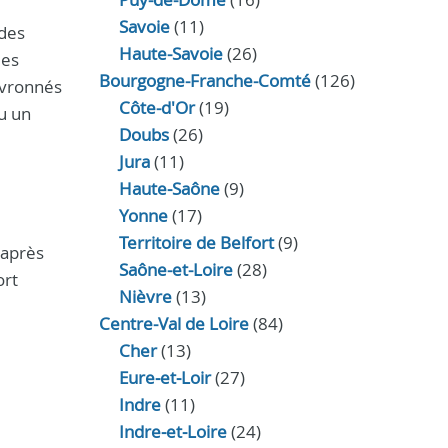
Savoie
(11)
 des
Haute-Savoie
(26)
des
Bourgogne-Franche-Comté
(126)
evronnés
Côte-d'Or
(19)
u un
Doubs
(26)
Jura
(11)
Haute‑Saône
(9)
Yonne
(17)
Territoire de Belfort
(9)
 après
Saône-et-Loire
(28)
ort
Nièvre
(13)
Centre-Val de Loire
(84)
Cher
(13)
Eure‑et‑Loir
(27)
Indre
(11)
Indre‑et‑Loire
(24)