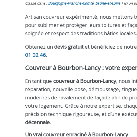
Classé dans :
Bourgogne-Franche-Comté
,
Saône-et-Loire
Ici on p
Artisan couvreur expérimenté, nous mettons to
pour sublimer et protéger leurs toitures et faça
soignée et respect des traditions bâties locales
Obtenez un
devis gratuit
et bénéficiez de notr
01 02 46
.
Couvreur à Bourbon-Lancy
: votre expe
En tant que
couvreur à Bourbon-Lancy
, nous in
réparation, nouvelle pose, démoussage, zinguer
modernes de ravalement de façade afin de pro
votre logement. Grâce à notre expertise, chaq
précision technique rigoureuse, et d’une exécu
décennale
.
Un vrai
couvreur
enraciné à
Bourbon-Lancy