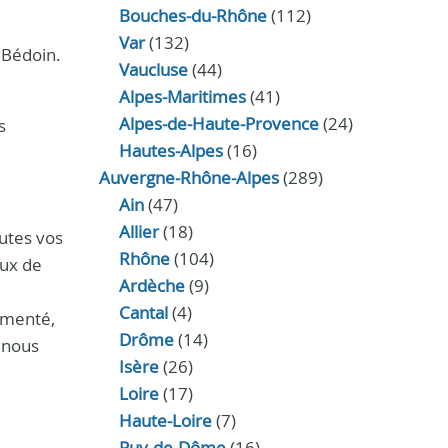
Bouches-du-Rhône
(112)
Var
(132)
 Bédoin.
Vaucluse
(44)
Alpes-Maritimes
(41)
Alpes-de-Haute-Provence
(24)
s
Hautes-Alpes
(16)
Auvergne-Rhône-Alpes
(289)
Ain
(47)
Allier
(18)
utes vos
Rhône
(104)
aux de
Ardèche
(9)
Cantal
(4)
menté,
Drôme
(14)
à nous
Isère
(26)
Loire
(17)
Haute-Loire
(7)
Puy-de-Dôme
(16)