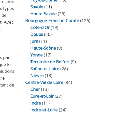
otection
Savoie
(11)
s types
Haute-Savoie
(26)
x de
Bourgogne-Franche-Comté
(126)
t. Avec
Côte-d'Or
(19)
.
Doubs
(26)
Jura
(11)
Haute‑Saône
(9)
Yonne
(17)
s par
Territoire de Belfort
(9)
que le
Saône-et-Loire
(28)
olutions
Nièvre
(13)
tre
Centre-Val de Loire
(84)
ttant de
Cher
(13)
Eure‑et‑Loir
(27)
Indre
(11)
Indre‑et‑Loire
(24)