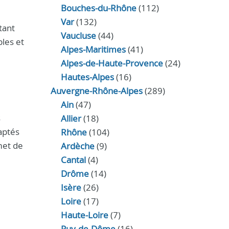
Bouches-du-Rhône
(112)
Var
(132)
tant
Vaucluse
(44)
bles et
Alpes-Maritimes
(41)
Alpes-de-Haute-Provence
(24)
Hautes-Alpes
(16)
Auvergne-Rhône-Alpes
(289)
Ain
(47)
s
Allier
(18)
aptés
Rhône
(104)
met de
Ardèche
(9)
Cantal
(4)
Drôme
(14)
Isère
(26)
Loire
(17)
Haute-Loire
(7)
Puy-de-Dôme
(16)