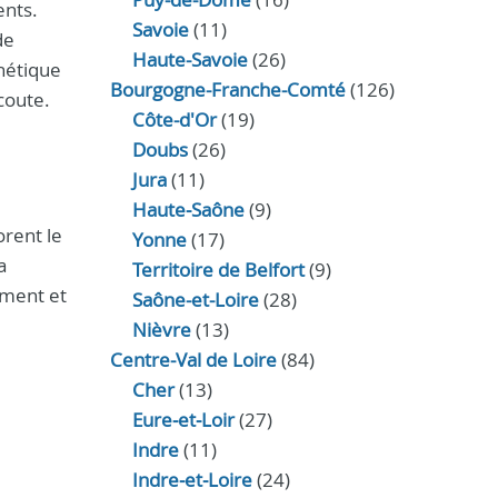
ents.
Savoie
(11)
de
Haute-Savoie
(26)
thétique
Bourgogne-Franche-Comté
(126)
coute.
Côte-d'Or
(19)
Doubs
(26)
Jura
(11)
Haute‑Saône
(9)
orent le
Yonne
(17)
a
Territoire de Belfort
(9)
ement et
Saône-et-Loire
(28)
Nièvre
(13)
Centre-Val de Loire
(84)
Cher
(13)
Eure‑et‑Loir
(27)
Indre
(11)
Indre‑et‑Loire
(24)