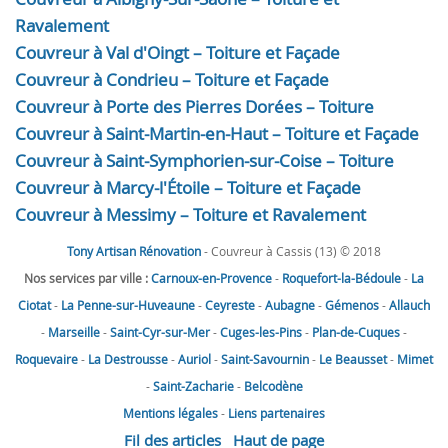
Ravalement
Couvreur à Val d'Oingt – Toiture et Façade
Couvreur à Condrieu – Toiture et Façade
Couvreur à Porte des Pierres Dorées – Toiture
Couvreur à Saint-Martin-en-Haut – Toiture et Façade
Couvreur à Saint-Symphorien-sur-Coise – Toiture
Couvreur à Marcy-l'Étoile – Toiture et Façade
Couvreur à Messimy – Toiture et Ravalement
Tony Artisan Rénovation
- Couvreur à Cassis (13) © 2018
Nos services par ville :
Carnoux-en-Provence
-
Roquefort-la-Bédoule
-
La
Ciotat
-
La Penne-sur-Huveaune
-
Ceyreste
-
Aubagne
-
Gémenos
-
Allauch
-
Marseille
-
Saint-Cyr-sur-Mer
-
Cuges-les-Pins
-
Plan-de-Cuques
-
Roquevaire
-
La Destrousse
-
Auriol
-
Saint-Savournin
-
Le Beausset
-
Mimet
-
Saint-Zacharie
-
Belcodène
Mentions légales
-
Liens partenaires
Fil des articles
Haut de page