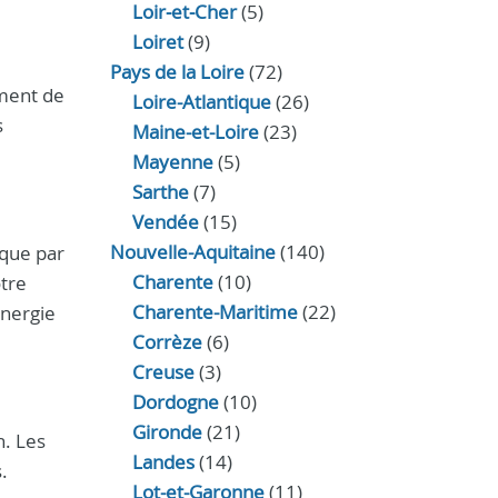
Loir‑et‑Cher
(5)
Loiret
(9)
Pays de la Loire
(72)
ement de
Loire-Atlantique
(26)
s
Maine-et-Loire
(23)
Mayenne
(5)
Sarthe
(7)
Vendée
(15)
Nouvelle-Aquitaine
(140)
ique par
Charente
(10)
otre
Charente-Maritime
(22)
énergie
Corrèze
(6)
Creuse
(3)
Dordogne
(10)
Gironde
(21)
n. Les
Landes
(14)
.
Lot-et-Garonne
(11)