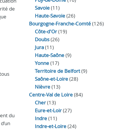
cuation
Savoie
(11)
rité de
Haute-Savoie
(26)
que
Bourgogne-Franche-Comté
(126)
Côte-d'Or
(19)
Doubs
(26)
Jura
(11)
Haute‑Saône
(9)
Yonne
(17)
Territoire de Belfort
(9)
tous
Saône-et-Loire
(28)
Nièvre
(13)
Centre-Val de Loire
(84)
Cher
(13)
Eure‑et‑Loir
(27)
ment du
Indre
(11)
 d’un
Indre‑et‑Loire
(24)