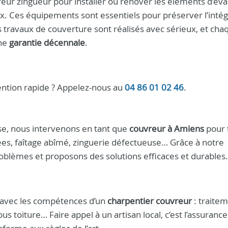
ur zingueur pour installer ou rénover les éléments d’éva
. Ces équipements sont essentiels pour préserver l’intég
s travaux de couverture sont réalisés avec sérieux, et cha
une
garantie décennale
.
ention rapide ? Appelez-nous au
04 86 01 02 46
.
se, nous intervenons en tant que
couvreur à Amiens
pour 
acées, faîtage abîmé, zinguerie défectueuse… Grâce à notre
oblèmes et proposons des solutions efficaces et durables.
 avec les compétences d’un
charpentier couvreur
: traite
us toiture… Faire appel à un artisan local, c’est l’assurance