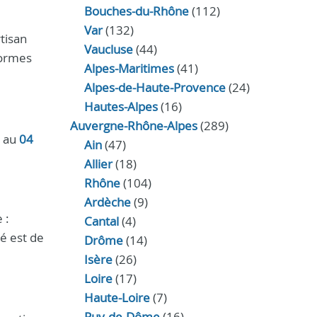
Bouches-du-Rhône
(112)
Var
(132)
tisan
Vaucluse
(44)
normes
Alpes-Maritimes
(41)
Alpes-de-Haute-Provence
(24)
Hautes-Alpes
(16)
Auvergne-Rhône-Alpes
(289)
s au
04
Ain
(47)
Allier
(18)
Rhône
(104)
Ardèche
(9)
 :
Cantal
(4)
té est de
Drôme
(14)
Isère
(26)
Loire
(17)
Haute-Loire
(7)
Puy-de-Dôme
(16)