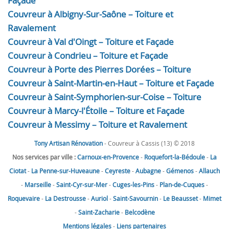
Façade
Couvreur à Albigny-Sur-Saône – Toiture et
Ravalement
Couvreur à Val d'Oingt – Toiture et Façade
Couvreur à Condrieu – Toiture et Façade
Couvreur à Porte des Pierres Dorées – Toiture
Couvreur à Saint-Martin-en-Haut – Toiture et Façade
Couvreur à Saint-Symphorien-sur-Coise – Toiture
Couvreur à Marcy-l'Étoile – Toiture et Façade
Couvreur à Messimy – Toiture et Ravalement
Tony Artisan Rénovation
- Couvreur à Cassis (13) © 2018
Nos services par ville :
Carnoux-en-Provence
-
Roquefort-la-Bédoule
-
La
Ciotat
-
La Penne-sur-Huveaune
-
Ceyreste
-
Aubagne
-
Gémenos
-
Allauch
-
Marseille
-
Saint-Cyr-sur-Mer
-
Cuges-les-Pins
-
Plan-de-Cuques
-
Roquevaire
-
La Destrousse
-
Auriol
-
Saint-Savournin
-
Le Beausset
-
Mimet
-
Saint-Zacharie
-
Belcodène
Mentions légales
-
Liens partenaires