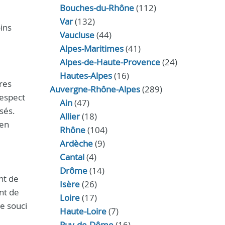
Bouches-du-Rhône
(112)
Var
(132)
ins
Vaucluse
(44)
Alpes-Maritimes
(41)
Alpes-de-Haute-Provence
(24)
Hautes-Alpes
(16)
res
Auvergne-Rhône-Alpes
(289)
respect
Ain
(47)
sés.
Allier
(18)
 en
Rhône
(104)
Ardèche
(9)
Cantal
(4)
Drôme
(14)
nt de
Isère
(26)
nt de
Loire
(17)
re souci
Haute-Loire
(7)
Puy-de-Dôme
(16)