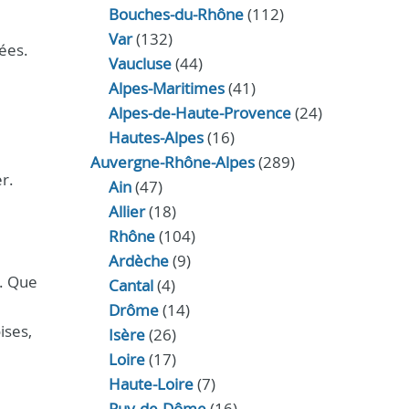
Bouches-du-Rhône
(112)
Var
(132)
ées.
Vaucluse
(44)
Alpes-Maritimes
(41)
Alpes-de-Haute-Provence
(24)
Hautes-Alpes
(16)
Auvergne-Rhône-Alpes
(289)
r.
Ain
(47)
Allier
(18)
Rhône
(104)
Ardèche
(9)
s. Que
Cantal
(4)
Drôme
(14)
ises,
Isère
(26)
Loire
(17)
Haute-Loire
(7)
Puy-de-Dôme
(16)