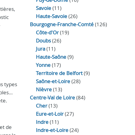
Savoie
(11)
tières,
Haute-Savoie
(26)
stic
Bourgogne-Franche-Comté
(126)
e
Côte-d'Or
(19)
Doubs
(26)
Jura
(11)
Haute‑Saône
(9)
Yonne
(17)
Territoire de Belfort
(9)
Saône-et-Loire
(28)
s types
Nièvre
(13)
mbles…
Centre-Val de Loire
(84)
ète.
Cher
(13)
Eure‑et‑Loir
(27)
Indre
(11)
et de
Indre‑et‑Loire
(24)