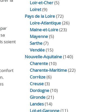
urer la
Loir‑et‑Cher
(5)
Loiret
(9)
Pays de la Loire
(72)
Loire-Atlantique
(26)
 par
Maine-et-Loire
(23)
 sa
Mayenne
(5)
s soient
Sarthe
(7)
Vendée
(15)
Nouvelle-Aquitaine
(140)
Charente
(10)
Charente-Maritime
(22)
 confort
Corrèze
(6)
n.
Creuse
(3)
es
Dordogne
(10)
Gironde
(21)
Landes
(14)
Lot-et-Garonne
(11)